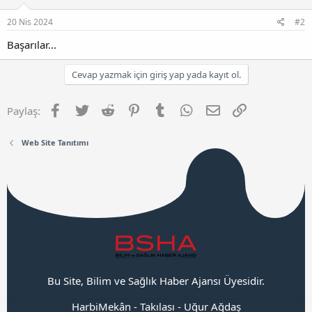
20 Nis 2024
#2
Başarılar...
Cevap yazmak için giriş yap yada kayıt ol.
Facebook
Twitter
Reddit
Pinterest
Tumblr
WhatsApp
E-posta
Link
Paylaş:
Web Site Tanıtımı
Bu Site, Bilim ve Sağlık Haber Ajansı Üyesidir.
HarbiMekân
-
Takılası
-
Uğur Ağdaş