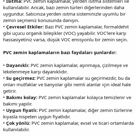
•
Isıtma:
PVC zemin kaplamalar, yerden ısıtma sistemleri ile
kullanılabilir. Ancak, bazı zemin türleri diğerlerinden daha
uygundur. Satıcınıza yerden ısıtma sisteminizle uyumlu bir
zemin seçmeniz konusunda danışın.
•
Çevresel Etkiler:
Bazı PVC zemin kaplamalar, formaldehit
gibi uçucu organik bileşikler (VOC) yayabilir. VOC'lere karşı
hassasiyetiniz varsa, düşük VOC emisyonlu bir zemin seçin.
PVC zemin kaplamaların bazı faydaları şunlardır:
•
Dayanıklı:
PVC zemin kaplamalar, aşınmaya, çizilmeye ve
lekelenmeye karşı dayanıklıdır.
•
Su geçirmez:
PVC zemin kaplamalar su geçirmezdir, bu da
onları mutfaklar ve banyolar gibi nemli alanlar için ideal hale
getirir.
•
Bakımı kolay:
PVC zemin kaplamalar kolayca temizlenir ve
bakımı yapılır.
•
Uygun fiyatlı:
PVC zemin kaplamalar, diğer zemin türlerine
kıyasla nispeten uygun fiyatlıdır.
•
Çok yönlü:
PVC zemin kaplamalar, evsel ve ticari ortamlarda
kullanılabilir.