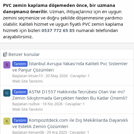
PVC zemin kaplama döşemeden önce, bir uzmana
danışmanız önerilir.
Uzman, ihtiyaçlarınız için en uygun
zemini seçmenize ve doğru şekilde döşenmesine yardımcı
olabilir. Kaliteli hizmet ve uygun fiyatlı PVC zemin kaplama
hizmeti için bizleri
0537 772 65 85
numaralı telefondan
arayabilirsiniz.
Benzer konular
İstanbul Avrupa Yakası'nda Kaliteli Pvc Sistemler
Tanıtım
B
ve Panjur Çözümleri
Başlatan btsan15
20 May 2026
Cevaplar: 1
Web Site Tanıtımı
ASTM D1557 Hakkında Tecrübesi Olan Var mı?
Tanıtım
N
Zemin Sıkıştırmada Gerçekten Neden Bu Kadar Önemli?
Başlatan nullsix
16 Nis 2026
Cevaplar: 1
Web Site Tanıtımı
Kompozitdeck.com ile Dış Mekânlarda Dayanıklı
Tanıtım
K
ve Estetik Zemin Çözümleri
Başlatan Kenan06
29 Ara 2025
Cevaplar: 1