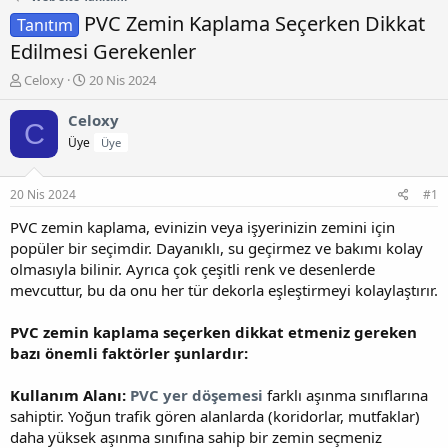
PVC Zemin Kaplama Seçerken Dikkat
Tanıtım
Edilmesi Gerekenler
K
B
Celoxy
20 Nis 2024
o
a
n
ş
Celoxy
C
b
l
Üye
Üye
u
a
y
n
u
g
20 Nis 2024
#1
b
ı
a
ç
PVC zemin kaplama, evinizin veya işyerinizin zemini için
ş
t
popüler bir seçimdir. Dayanıklı, su geçirmez ve bakımı kolay
l
a
olmasıyla bilinir. Ayrıca çok çeşitli renk ve desenlerde
a
r
mevcuttur, bu da onu her tür dekorla eşleştirmeyi kolaylaştırır.
t
i
a
h
PVC zemin kaplama seçerken dikkat etmeniz gereken
n
i
bazı önemli faktörler şunlardır:
Kullanım Alanı:
PVC yer döşemesi
farklı aşınma sınıflarına
sahiptir. Yoğun trafik gören alanlarda (koridorlar, mutfaklar)
daha yüksek aşınma sınıfına sahip bir zemin seçmeniz