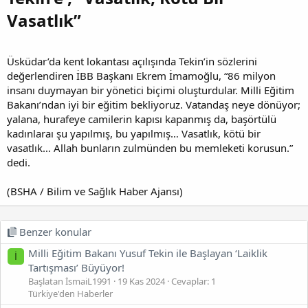
Vasatlık”​
Üsküdar’da kent lokantası açılışında Tekin’in sözlerini
değerlendiren İBB Başkanı Ekrem İmamoğlu, “86 milyon
insanı duymayan bir yönetici biçimi oluşturdular. Milli Eğitim
Bakanı’ndan iyi bir eğitim bekliyoruz. Vatandaş neye dönüyor;
yalana, hurafeye camilerin kapısı kapanmış da, başörtülü
kadınlaraı şu yapılmış, bu yapılmış… Vasatlık, kötü bir
vasatlık… Allah bunların zulmünden bu memleketi korusun.”
dedi.
(BSHA / Bilim ve Sağlık Haber Ajansı)
Benzer konular
Milli Eğitim Bakanı Yusuf Tekin ile Başlayan ‘Laiklik
İ
Tartışması’ Büyüyor!
Başlatan İsmaiL1991
19 Kas 2024
Cevaplar: 1
Türkiye'den Haberler