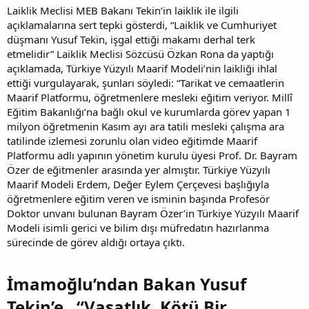
Laiklik Meclisi MEB Bakanı Tekin’in laiklik ile ilgili
açıklamalarına sert tepki gösterdi, “Laiklik ve Cumhuriyet
düşmanı Yusuf Tekin, işgal ettiği makamı derhal terk
etmelidir” Laiklik Meclisi Sözcüsü Özkan Rona da yaptığı
açıklamada, Türkiye Yüzyılı Maarif Modeli’nin laikliği ihlal
ettiği vurgulayarak, şunları söyledi: “Tarikat ve cemaatlerin
Maarif Platformu, öğretmenlere mesleki eğitim veriyor. Millî
Eğitim Bakanlığı’na bağlı okul ve kurumlarda görev yapan 1
milyon öğretmenin Kasım ayı ara tatili mesleki çalışma ara
tatilinde izlemesi zorunlu olan video eğitimde Maarif
Platformu adlı yapının yönetim kurulu üyesi Prof. Dr. Bayram
Özer de eğitmenler arasında yer almıştır. Türkiye Yüzyılı
Maarif Modeli Erdem, Değer Eylem Çerçevesi başlığıyla
öğretmenlere eğitim veren ve isminin başında Profesör
Doktor unvanı bulunan Bayram Özer’in Türkiye Yüzyılı Maarif
Modeli isimli gerici ve bilim dışı müfredatın hazırlanma
sürecinde de görev aldığı ortaya çıktı.
İmamoğlu’ndan Bakan Yusuf
Tekin’e , “Vasatlık, Kötü Bir