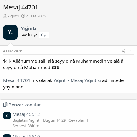
Mesaj 44701
K
B
Yığıntı
4 Haz 2026
o
a
n
ş
Yığıntı
b
l
Sadık Üye
Üye
u
a
y
n
u
g
4 Haz 2026
#1
b
ı
a
ç
$$$ Allâhumme salli alâ seyyidinâ Muhammedin ve alâ âli
ş
t
seyyidinâ Muhammed $$$
l
a
a
r
Mesaj 44701
, ilk olarak
Yığıntı - Mesaj Yığıntısı
adlı sitede
t
i
yayınlandı.
a
h
n
i
Benzer konular
Mesaj 45512
Başlatan Yığıntı
Bugün 14:29
Cevaplar: 1
Serbest Bölüm
Mesaj 45510