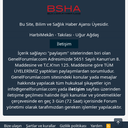
Bu Site, Bilim ve Sağlık Haber Ajansı Üyesidir.
HarbiMekân
-
Takılası
-
Uğur Ağdaş
İletişim
İçerik sağlayıcı "paylaşım" sitelerinden biri olan
GenelForumlar.com Adresimizde 5651 Sayılı Kanun’un 8.
Maddesine ve T.C.K’nın 125. Maddesine göre TÜM
ÜYELERİMİZ yaptıkları paylaşımlardan sorumludur.
GenelForumlar.com sitesindeki konular yada mesajlar
hakkında yapılacak tüm hukuksal şikayetler için
info@genelforumlar.com yada
iletişim
sayfası üzerinden
iletişime geçilmesi halinde ilgili kanunlar ve yönetmelikler
çerçevesinde en geç 3 Gün (72 Saat) içerisinde Forum
yönetimi olarak tarafımızdan gereken işlemler yapılacaktır.
Üst
Bize ulaşın
Şartlar ve kurallar
Gizlilik politikası
Yardım
R