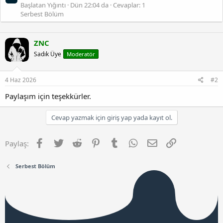
Başlatan Yığıntı
Dün 22:04 da
Cevaplar: 1
Serbest Bölüm
ZNC
Sadık Üye
Moderatör
4 Haz 2026
#2
Paylaşım için teşekkürler.
Cevap yazmak için giriş yap yada kayıt ol.
Facebook
Twitter
Reddit
Pinterest
Tumblr
WhatsApp
E-posta
Link
Paylaş:
Serbest Bölüm