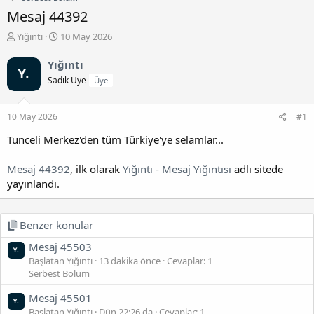
Mesaj 44392
K
B
Yığıntı
10 May 2026
o
a
n
ş
Yığıntı
b
l
Sadık Üye
Üye
u
a
y
n
u
g
10 May 2026
#1
b
ı
a
ç
Tunceli Merkez'den tüm Türkiye'ye selamlar...
ş
t
l
a
Mesaj 44392
, ilk olarak
Yığıntı - Mesaj Yığıntısı
adlı sitede
a
r
yayınlandı.
t
i
a
h
n
i
Benzer konular
Mesaj 45503
Başlatan Yığıntı
13 dakika önce
Cevaplar: 1
Serbest Bölüm
Mesaj 45501
Başlatan Yığıntı
Dün 22:26 da
Cevaplar: 1