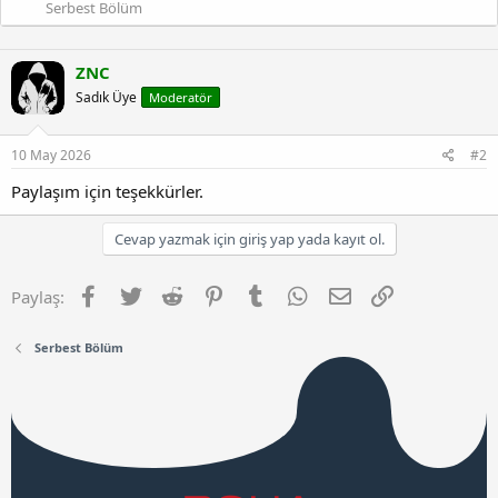
Serbest Bölüm
ZNC
Sadık Üye
Moderatör
10 May 2026
#2
Paylaşım için teşekkürler.
Cevap yazmak için giriş yap yada kayıt ol.
Facebook
Twitter
Reddit
Pinterest
Tumblr
WhatsApp
E-posta
Link
Paylaş:
Serbest Bölüm