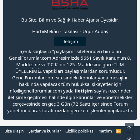
Bu Site, Bilim ve Sağlık Haber Ajansı Üyesidir.
HarbiMekân
-
Takılası
-
Uğur Ağdaş
İletişim
İçerik sağlayıcı "paylaşım" sitelerinden biri olan
GenelForumlar.com Adresimizde 5651 Sayılı Kanun’un 8.
Maddesine ve T.C.K’nın 125. Maddesine göre TÜM
ÜYELERİMİZ yaptıkları paylaşımlardan sorumludur.
GenelForumlar.com sitesindeki konular yada mesajlar
hakkında yapılacak tüm hukuksal şikayetler için
info@genelforumlar.com yada
iletişim
sayfası üzerinden
iletişime geçilmesi halinde ilgili kanunlar ve yönetmelikler
çerçevesinde en geç 3 Gün (72 Saat) içerisinde Forum
yönetimi olarak tarafımızdan gereken işlemler yapılacaktır.
Üst
Bize ulaşın
Şartlar ve kurallar
Gizlilik politikası
Yardım
R
S
Alt
S