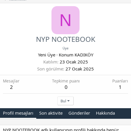
N
NYP NOOTEBOOK
Üye
Yeni Üye
·
Konum
KADIKÖY
Katılım
23 Ocak 2025
Son görülme
27 Ocak 2025
Mesajlar
Tepkime puanı
Puanları
2
0
1
Bul
Profil mesajları
Son aktivite
Gönderiler
Hakkında
NYP NOOTEBOOK adlı kullanıcının profili hakkında henüz