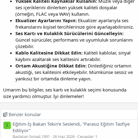
Yüksek Kaliteli Kaynaklar Kullanın:
Müzik veya diğer
ses içeriklerini dinlerken yüksek kaliteli dosyalar
(örneğin, FLAC veya WAV) kullanın.
Ekualizer Ayarlarını Yapın:
Ekualizer ayarlarıyla ses
frekanslarını kişisel tercihlerinize göre ayarlayabilirsiniz.
Ses Kartı ve Kulaklık Sürücülerini Güncelleyin:
Güncel sürücüler, performans ve uyumluluk sorunlarını
çözebilir.
Kablo Kalitesine Dikkat Edin:
Kaliteli kablolar, sinyal
kaybını azaltarak ses kalitesini artırabilir.
Ortam Akustiğine Dikkat Edin:
Dinlediğiniz ortamın
akustiği, ses kalitesini etkileyebilir. Mümkünse sessiz ve
yankısız bir ortamda dinleme yapın.
Umarım bu bilgiler, ses kartı ve kulaklık seçimi konusunda
size yardımcı olmuştur. İyi dinlemeler!
Benzer konular
Eğitim-İş Bakan Tekin’e Seslendi, “Parasız Eğitim Tasfiye
İ
Ediliyor”
Başlatan İsmaiL1991
26 Haz 2026
Cevaplar: 1