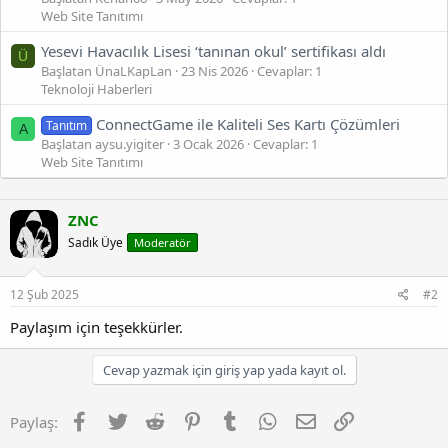
Web Site Tanıtımı
Yesevi Havacılık Lisesi ‘tanınan okul’ sertifikası aldı
Ü
Başlatan ÜnaLKapLan
23 Nis 2026
Cevaplar: 1
Teknoloji Haberleri
ConnectGame ile Kaliteli Ses Kartı Çözümleri
Tanıtım
A
Başlatan aysu.yigiter
3 Ocak 2026
Cevaplar: 1
Web Site Tanıtımı
ZNC
Sadık Üye
Moderatör
12 Şub 2025
#2
Paylaşım için teşekkürler.
Cevap yazmak için giriş yap yada kayıt ol.
Facebook
Twitter
Reddit
Pinterest
Tumblr
WhatsApp
E-posta
Link
Paylaş: