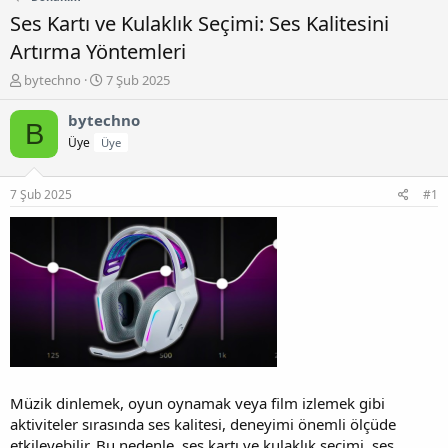
Ses Kartı ve Kulaklık Seçimi: Ses Kalitesini
Artırma Yöntemleri
K
B
bytechno
7 Şub 2025
o
a
n
ş
bytechno
B
b
l
Üye
Üye
u
a
y
n
u
g
7 Şub 2025
#1
b
ı
a
ç
ş
t
l
a
a
r
t
i
a
h
n
i
Müzik dinlemek, oyun oynamak veya film izlemek gibi
aktiviteler sırasında ses kalitesi, deneyimi önemli ölçüde
etkileyebilir. Bu nedenle, ses kartı ve kulaklık seçimi, ses