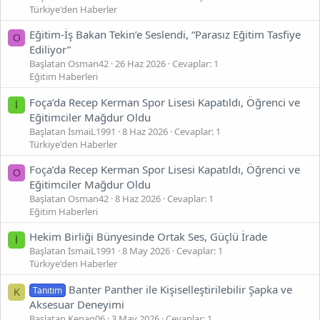
Türkiye'den Haberler
Eğitim-İş Bakan Tekin’e Seslendi, “Parasız Eğitim Tasfiye
O
Ediliyor”
Başlatan Osman42
26 Haz 2026
Cevaplar: 1
Eğitim Haberleri
Foça’da Recep Kerman Spor Lisesi Kapatıldı, Öğrenci ve
İ
Eğitimciler Mağdur Oldu
Başlatan İsmaiL1991
8 Haz 2026
Cevaplar: 1
Türkiye'den Haberler
Foça’da Recep Kerman Spor Lisesi Kapatıldı, Öğrenci ve
O
Eğitimciler Mağdur Oldu
Başlatan Osman42
8 Haz 2026
Cevaplar: 1
Eğitim Haberleri
Hekim Birliği Bünyesinde Ortak Ses, Güçlü İrade
İ
Başlatan İsmaiL1991
8 May 2026
Cevaplar: 1
Türkiye'den Haberler
Banter Panther ile Kişiselleştirilebilir Şapka ve
Tanıtım
K
Aksesuar Deneyimi
Başlatan Kenan06
3 May 2026
Cevaplar: 1