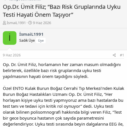
Op.Dr. Ümit Filiz; “Bazı Risk Gruplarında Uyku
Testi Hayati Önem Taşıyor”
K
B
İsmaiL1991
9 Haz 2026
o
a
n
ş
İsmaiL1991
İ
b
l
Sadık Üye
Üye
u
a
y
n
u
g
9 Haz 2026
#1
b
ı
a
ç
Op. Dr. Ümit Filiz, horlamanın her zaman masum olmadığını
ş
t
belirterek, özellikle bazı risk gruplarında uyku testi
l
a
yapılmasının hayati önem taşıdığını söyledi.
a
r
t
i
Özel ENTO Kulak Burun Boğaz Cerrahi Tıp Merkezi’nden Kulak
a
h
Burun Boğaz Hastalıkları Uzmanı Op. Dr. Ümit Filiz, “Her
n
i
horlayan kişiye uyku testi yapmıyoruz ama bazı hastalarda bu
test tanı ve tedavi için kritik rol oynuyor” dedi. Uyku testi
olarak bilinen polisomnografi hakkında bilgi veren Filiz, “Test
bir gece boyunca hastanın çok sayıda parametresini
değerlendiriyor. Uyku testi sırasında beyin dalgalarına EEG ile,