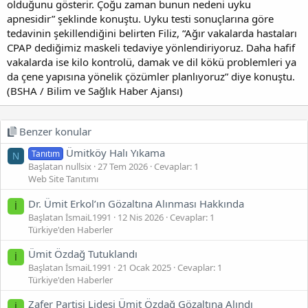
olduğunu gösterir. Çoğu zaman bunun nedeni uyku
apnesidir” şeklinde konuştu. Uyku testi sonuçlarına göre
tedavinin şekillendiğini belirten Filiz, “Ağır vakalarda hastaları
CPAP dediğimiz maskeli tedaviye yönlendiriyoruz. Daha hafif
vakalarda ise kilo kontrolü, damak ve dil kökü problemleri ya
da çene yapısına yönelik çözümler planlıyoruz” diye konuştu.
(BSHA / Bilim ve Sağlık Haber Ajansı)
Benzer konular
Ümitköy Halı Yıkama
Tanıtım
N
Başlatan nullsix
27 Tem 2026
Cevaplar: 1
Web Site Tanıtımı
Dr. Ümit Erkol’ın Gözaltına Alınması Hakkında
İ
Başlatan İsmaiL1991
12 Nis 2026
Cevaplar: 1
Türkiye'den Haberler
Ümit Özdağ Tutuklandı
İ
Başlatan İsmaiL1991
21 Ocak 2025
Cevaplar: 1
Türkiye'den Haberler
Zafer Partisi Lidesi Ümit Özdağ Gözaltına Alındı
İ