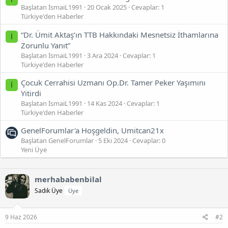
Başlatan İsmaiL1991
20 Ocak 2025
Cevaplar: 1
Türkiye'den Haberler
“Dr. Ümit Aktaş’ın TTB Hakkındaki Mesnetsiz İthamlarına
İ
Zorunlu Yanıt”
Başlatan İsmaiL1991
3 Ara 2024
Cevaplar: 1
Türkiye'den Haberler
Çocuk Cerrahisi Uzmanı Op.Dr. Tamer Peker Yaşımını
İ
Yitirdi
Başlatan İsmaiL1991
14 Kas 2024
Cevaplar: 1
Türkiye'den Haberler
GenelForumlar'a Hoşgeldin, Umitcan21x
Başlatan GenelForumlar
5 Eki 2024
Cevaplar: 0
Yeni Üye
merhababenbilal
Sadık Üye
Üye
9 Haz 2026
#2