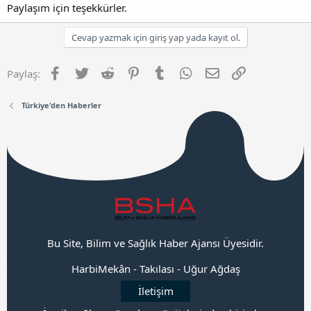
Paylaşım için teşekkürler.
Cevap yazmak için giriş yap yada kayıt ol.
Facebook
Twitter
Reddit
Pinterest
Tumblr
WhatsApp
E-posta
Link
Paylaş:
Türkiye'den Haberler
Bu Site, Bilim ve Sağlık Haber Ajansı Üyesidir.
HarbiMekân
-
Takılası
-
Uğur Ağdaş
İletişim