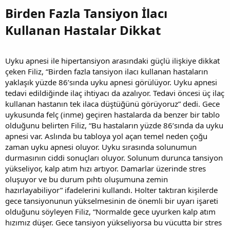
Birden Fazla Tansiyon İlacı
Kullanan Hastalar Dikkat
Uyku apnesi ile hipertansiyon arasındaki güçlü ilişkiye dikkat
çeken Filiz, “Birden fazla tansiyon ilacı kullanan hastaların
yaklaşık yüzde 86’sında uyku apnesi görülüyor. Uyku apnesi
tedavi edildiğinde ilaç ihtiyacı da azalıyor. Tedavi öncesi üç ilaç
kullanan hastanın tek ilaca düştüğünü görüyoruz” dedi. Gece
uykusunda felç (inme) geçiren hastalarda da benzer bir tablo
olduğunu belirten Filiz, “Bu hastaların yüzde 86’sında da uyku
apnesi var. Aslında bu tabloya yol açan temel neden çoğu
zaman uyku apnesi oluyor. Uyku sırasında solunumun
durmasının ciddi sonuçları oluyor. Solunum durunca tansiyon
yükseliyor, kalp atım hızı artıyor. Damarlar üzerinde stres
oluşuyor ve bu durum pıhtı oluşumuna zemin
hazırlayabiliyor” ifadelerini kullandı. Holter taktıran kişilerde
gece tansiyonunun yükselmesinin de önemli bir uyarı işareti
olduğunu söyleyen Filiz, “Normalde gece uyurken kalp atım
hızımız düşer. Gece tansiyon yükseliyorsa bu vücutta bir stres