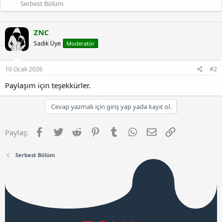
Serbest Bölüm
ZNC
Sadık Üye
Moderatör
10 Ocak 2026
#2
Paylaşım için teşekkürler.
Cevap yazmak için giriş yap yada kayıt ol.
Facebook
Twitter
Reddit
Pinterest
Tumblr
WhatsApp
E-posta
Link
Paylaş:
Serbest Bölüm