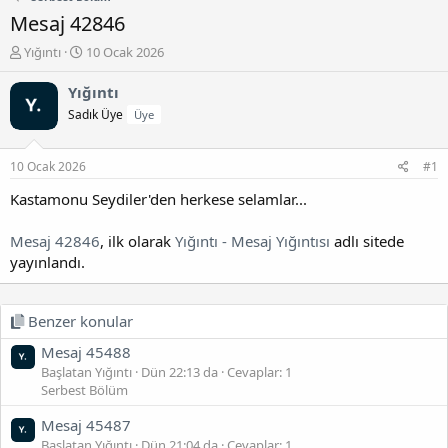
Mesaj 42846
K
B
Yığıntı
10 Ocak 2026
o
a
n
ş
Yığıntı
b
l
Sadık Üye
Üye
u
a
y
n
u
g
10 Ocak 2026
#1
b
ı
a
ç
Kastamonu Seydiler'den herkese selamlar...
ş
t
l
a
Mesaj 42846
, ilk olarak
Yığıntı - Mesaj Yığıntısı
adlı sitede
a
r
yayınlandı.
t
i
a
h
n
i
Benzer konular
Mesaj 45488
Başlatan Yığıntı
Dün 22:13 da
Cevaplar: 1
Serbest Bölüm
Mesaj 45487
Başlatan Yığıntı
Dün 21:04 da
Cevaplar: 1