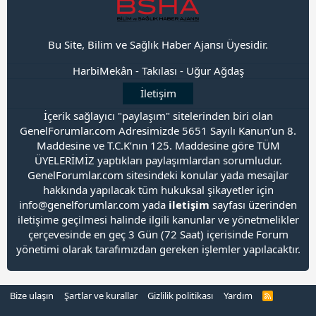
Bu Site, Bilim ve Sağlık Haber Ajansı Üyesidir.
HarbiMekân
-
Takılası
-
Uğur Ağdaş
İletişim
İçerik sağlayıcı "paylaşım" sitelerinden biri olan
GenelForumlar.com Adresimizde 5651 Sayılı Kanun’un 8.
Maddesine ve T.C.K’nın 125. Maddesine göre TÜM
ÜYELERİMİZ yaptıkları paylaşımlardan sorumludur.
GenelForumlar.com sitesindeki konular yada mesajlar
hakkında yapılacak tüm hukuksal şikayetler için
info@genelforumlar.com yada
iletişim
sayfası üzerinden
iletişime geçilmesi halinde ilgili kanunlar ve yönetmelikler
çerçevesinde en geç 3 Gün (72 Saat) içerisinde Forum
yönetimi olarak tarafımızdan gereken işlemler yapılacaktır.
Bize ulaşın
Şartlar ve kurallar
Gizlilik politikası
Yardım
R
S
S