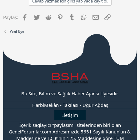
Cevap yazmak için giriş yap yada kayıt ol.
Facebook
Twitter
Reddit
Pinterest
Tumblr
WhatsApp
E-posta
Link
Paylaş:
Yeni Üye
Bu Site, Bilim ve Sağlık Haber Ajansı Üyesidir.
HarbiMekân
-
Takılası
-
Uğur Ağdaş
İletişim
İçerik sağlayıcı "paylaşım" sitelerinden biri olan
GenelForumlar.com Adresimizde 5651 Sayılı Kanun’un 8.
Maddesine ve T.C.K’nın 125. Maddesine göre TÜM