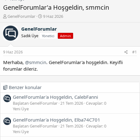
GenelForumlar'a Hoşgeldin, smmcin
K
B
GenelForumlar
9 Haz 2026
o
a
n
ş
GenelForumlar
b
l
Sadık Üye
Yönetici
Admin
u
a
y
n
u
g
9 Haz 2026
#1
b
ı
a
ç
Merhaba,
@smmcin
. GenelForumlar'a hoşgeldin. Keyifli
ş
t
forumlar dileriz.
l
a
a
r
t
i
Benzer konular
a
h
n
i
GenelForumlar'a Hoşgeldin, CalebFanni
Başlatan GenelForumlar
21 Tem 2026
Cevaplar: 0
Yeni Üye
GenelForumlar'a Hoşgeldin, Elba74C701
Başlatan GenelForumlar
21 Tem 2026
Cevaplar: 0
Yeni Üye