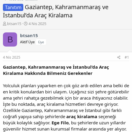
Gaziantep, Kahramanmaraş ve
Tanıtım
İstanbul’da Araç Kiralama
K
B
btsan15
4 Nis 2025
o
a
n
ş
btsan15
B
b
l
Aktif Üye
Üye
u
a
y
n
u
g
4 Nis 2025
#1
b
ı
a
ç
Gaziantep, Kahramanmaraş ve İstanbul’da Araç
ş
t
Kiralama Hakkında Bilmeniz Gerekenler
l
a
a
r
Yolculuk planları yaparken en çok göz ardı edilen ama belki de
t
i
en kritik konulardan biri ulaşım. Uçağınız sizi şehre götürebilir
a
h
ama şehri rahatça gezebilmek için bir araca ihtiyacınız olabilir.
n
i
İşte bu noktada, araç kiralama hizmetleri devreye giriyor.
Özellikle Gaziantep, Kahramanmaraş ve İstanbul gibi farklı
coğrafi yapıya sahip şehirlerde
araç kiralama
seçeneği
büyük kolaylık sağlıyor.
Ege Filo
, bu şehirlerde uzun yıllardır
güvenilir hizmet sunan kurumsal firmalar arasında yer alıyor.