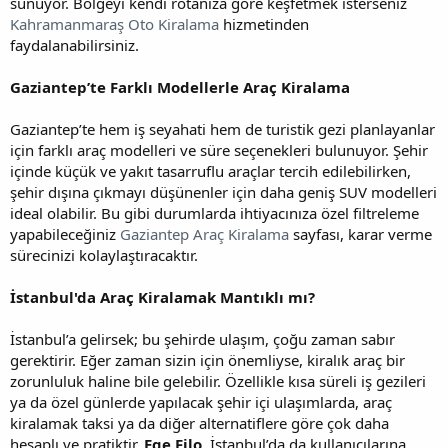
sunuyor. Bölgeyi kendi rotanıza göre keşfetmek isterseniz
Kahramanmaraş Oto Kiralama
hizmetinden
faydalanabilirsiniz.
Gaziantep’te Farklı Modellerle Araç Kiralama
Gaziantep’te hem iş seyahati hem de turistik gezi planlayanlar
için farklı araç modelleri ve süre seçenekleri bulunuyor. Şehir
içinde küçük ve yakıt tasarruflu araçlar tercih edilebilirken,
şehir dışına çıkmayı düşünenler için daha geniş SUV modelleri
ideal olabilir. Bu gibi durumlarda ihtiyacınıza özel filtreleme
yapabileceğiniz
Gaziantep Araç Kiralama
sayfası, karar verme
sürecinizi kolaylaştıracaktır.
İstanbul'da Araç Kiralamak Mantıklı mı?
İstanbul’a gelirsek; bu şehirde ulaşım, çoğu zaman sabır
gerektirir. Eğer zaman sizin için önemliyse, kiralık araç bir
zorunluluk haline bile gelebilir. Özellikle kısa süreli iş gezileri
ya da özel günlerde yapılacak şehir içi ulaşımlarda, araç
kiralamak taksi ya da diğer alternatiflere göre çok daha
hesaplı ve pratiktir.
Ege Filo
, İstanbul’da da kullanıcılarına