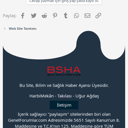
Cevap yazmak için giriş yap yada kayıt ol.
Facebook
Twitter
Reddit
Pinterest
Tumblr
WhatsApp
E-posta
Link
Paylaş:
Web Site Tanıtımı
Bu Site, Bilim ve Sağlık Haber Ajansı Üyesidir.
HarbiMekân
-
Takılası
-
Uğur Ağdaş
İletişim
İçerik sağlayıcı "paylaşım" sitelerinden biri olan
GenelForumlar.com Adresimizde 5651 Sayılı Kanun’un 8.
Maddesine ve T.C.K’nın 125. Maddesine göre TÜM