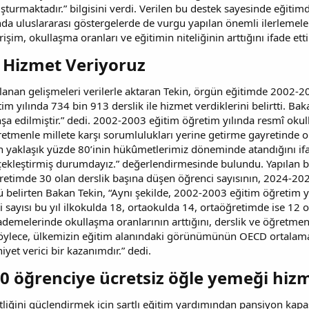
urmaktadır.” bilgisini verdi. Verilen bu destek sayesinde eğitimde
a uluslararası göstergelerde de vurgu yapılan önemli ilerlemeler
işim, okullaşma oranları ve eğitimin niteliğinin arttığını ifade etti
e Hizmet Veriyoruz​
lanan gelişmeleri verilerle aktaran Tekin, örgün eğitimde 2002-2
 yılında 734 bin 913 derslik ile hizmet verdiklerini belirtti. Baka
inşa edilmiştir.” dedi. 2002-2003 eğitim öğretim yılında resmî o
tmenle millete karşı sorumlulukları yerine getirme gayretinde ol
 yaklaşık yüzde 80’inin hükûmetlerimiz döneminde atandığını ifa
ekleştirmiş durumdayız.” değerlendirmesinde bulundu. Yapılan b
ğretimde 30 olan derslik başına düşen öğrenci sayısının, 2024-202
belirten Bakan Tekin, “Aynı şekilde, 2002-2003 eğitim öğretim y
ayısı bu yıl ilkokulda 18, ortaokulda 14, ortaöğretimde ise 12 ol
ademelerinde okullaşma oranlarının arttığını, derslik ve öğretme
Böylece, ülkemizin eğitim alanındaki görünümünün OECD ortalamal
et verici bir kazanımdır.” dedi.
50 öğrenciye ücretsiz öğle yemeği hiz
itliğini güçlendirmek için şartlı eğitim yardımından pansiyon kapas