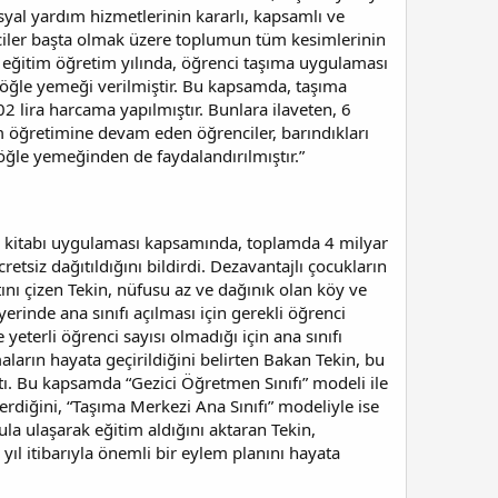
yal yardım hizmetlerinin kararlı, kapsamlı ve
enciler başta olmak üzere toplumun tüm kesimlerinin
4 eğitim öğretim yılında, öğrenci taşıma uygulaması
 öğle yemeği verilmiştir. Bu kapsamda, taşıma
2 lira harcama yapılmıştır. Bunlara ilaveten, 6
im öğretimine devam eden öğrenciler, barındıkları
z öğle yemeğinden de faydalandırılmıştır.”
ers kitabı uygulaması kapsamında, toplamda 4 milyar
retsiz dağıtıldığını bildirdi. Dezavantajlı çocukların
ını çizen Tekin, nüfusu az ve dağınık olan köy ve
erinde ana sınıfı açılması için gerekli öğrenci
terli öğrenci sayısı olmadığı için ana sınıfı
ların hayata geçirildiğini belirten Bakan Tekin, bu
ttı. Bu kapsamda “Gezici Öğretmen Sınıfı” modeli ile
rdiğini, “Taşıma Merkezi Ana Sınıfı” modeliyle ise
la ulaşarak eğitim aldığını aktaran Tekin,
u yıl itibarıyla önemli bir eylem planını hayata