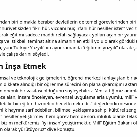
ından biri olmakla beraber devletlerin de temel görevlerinden bi
iyet sizden fikri hür, vicdanı hür, irfanı hür nesiller ister.” veciz
arak eğitimi sadece maddi refah sağlayacak yolları açan bir yatır
ığı ve istikbali teminat altına almanın en etkili yolu olarak gördükl
n, yani Türkiye Yüzyılı’nın aynı zamanda “eğitimin yüzyılı” olarak 
yle çalıştıklarını söyledi.
m İnşa Etmek​
l ve teknolojik gelişmelerin, öğrenci merkezli anlayıştan bir ad
 dikkate alındığı bir öğrenme sürecini ön plana çıkardığını aktar
 önemli bir vasıtası olduğunu söyleyebiliriz. Yeni attığımız adı
eze alan, insanı önceleyen, evrensel uygulamalarla uyumlu, millî
ebilir bir eğitim hizmetini hedeflemektedir.” değerlendirmesinde
ık hayrına sarf edebilen, bilimsel yaklaşıma sahip, kültürel zeng
i” nesiller yetiştirmeyi hem görev hem de sorumluluk olarak telakk
 bizim mefkûremiz, ‘iyi insan’ yetiştirmektir. Millî Eğitim Bakanı
n olarak yürütüyoruz” diye konuştu.