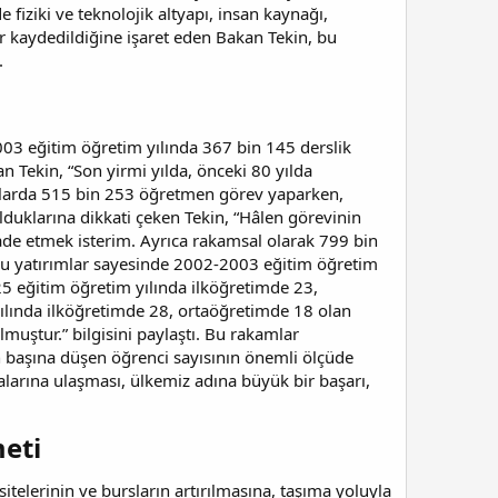
 fiziki ve teknolojik altyapı, insan kaynağı,
 kaydedildiğine işaret eden Bakan Tekin, bu
.
003 eğitim öğretim yılında 367 bin 145 derslik
n Tekin, “Son yirmi yılda, önceki 80 yılda
kullarda 515 bin 253 öğretmen görev yaparken,
duklarına dikkati çeken Tekin, “Hâlen görevinin
de etmek isterim. Ayrıca rakamsal olarak 799 bin
u yatırımlar sayesinde 2002-2003 eğitim öğretim
5 eğitim öğretim yılında ilköğretimde 23,
ılında ilköğretimde 28, ortaöğretimde 18 olan
muştur.” bilgisini paylaştı. Bu rakamlar
n başına düşen öğrenci sayısının önemli ölçüde
arına ulaşması, ülkemiz adına büyük bir başarı,
meti
itelerinin ve bursların artırılmasına, taşıma yoluyla