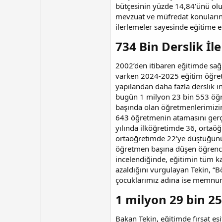
bütçesinin yüzde 14,84’ünü oluşt
mevzuat ve müfredat konularınd
ilerlemeler sayesinde eğitime er
734 Bin Derslik İl
2002’den itibaren eğitimde sağ
varken 2024-2025 eğitim öğretim
yapılandan daha fazla derslik 
bugün 1 milyon 23 bin 553 öğre
başında olan öğretmenlerimizin
643 öğretmenin atamasını gerç
yılında ilköğretimde 36, ortaö
ortaöğretimde 22’ye düştüğünü 
öğretmen başına düşen öğrenci s
incelendiğinde, eğitimin tüm k
azaldığını vurgulayan Tekin, “
çocuklarımız adına ise memnuniy
1 milyon 29 bin 2
Bakan Tekin, eğitimde fırsat eş