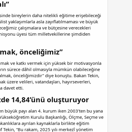
lı”
de bireylerin daha nitelikli eğitime erişebileceği
pülist yaklaşımlarla asla zayıflatılmaması ve büyük
receğimiz çalışmalara ve bütçesine verecekleri
omisyonu üyesi tüm milletvekillerine şimdiden
lmak, önceliğimiz”
lmak ve katkı vermek için yüksek bir motivasyonla
ların sürece dâhil olmasıyla mümkün olabileceğine
almak, önceliğimizdir” diye konuştu. Bakan Tekin,
 üzere velileri, vatandaşları, hayırseverleri,
 davet etti.
üzde 14,84’ünü oluşturuyor
 en büyük payı alan 4. kurum iken 2003’ten bu yana
, Yükseköğretim Kurulu Başkanlığı, Ölçme, Seçme ve
anlıklara ayrılan kaynaklarla birlikte eğitim
suf Tekin, “Bu rakam, 2025 yılı merkezî yönetim