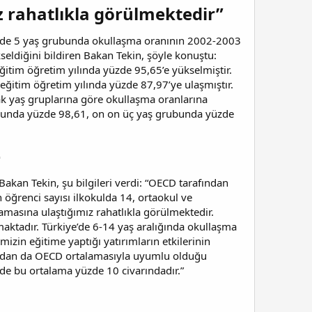
 rahatlıkla görülmektedir”
timde 5 yaş grubunda okullaşma oranının 2002-2003
eldiğini bildiren Bakan Tekin, şöyle konuştu:
tim öğretim yılında yüzde 95,65’e yükselmiştir.
itim öğretim yılında yüzde 87,97’ye ulaşmıştır.
ak yaş gruplarına göre okullaşma oranlarına
ubunda yüzde 98,61, on on üç yaş grubunda yüzde
​
akan Tekin, şu bilgileri verdi: “OECD tarafından
öğrenci sayısı ilkokulda 14, ortaokul ve
masına ulaştığımız rahatlıkla görülmektedir.
aktadır. Türkiye’de 6-14 yaş aralığında okullaşma
izin eğitime yaptığı yatırımların etkilerinin
sından da OECD ortalamasıyla uyumlu olduğu
de bu ortalama yüzde 10 civarındadır.”