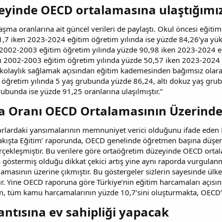
yinde OECD ortalamasına ulaştığımız
ma oranlarına ait güncel verileri de paylaştı. Okul öncesi eği
1,7 iken 2023-2024 eğitim öğretim yılında ise yüzde 84,26’ya yüks
2002-2003 eğitim öğretim yılında yüzde 90,98 iken 2023-2024 eği
 2002-2003 eğitim öğretim yılında yüzde 50,57 iken 2023-2024 eğ
a kolaylık sağlamak açısından eğitim kademesinden bağımsız olar
 öğretim yılında 5 yaş grubunda yüzde 86,24, altı dokuz yaş gr
ubunda ise yüzde 91,25 oranlarına ulaşılmıştır.”
a Oranı OECD Ortalamasının Üzerinde
orlardaki yansımalarının memnuniyet verici olduğunu ifade eden B
akışta Eğitim’ raporunda, OECD genelinde öğretmen başına düşen 
rçekleşmiştir. Bu verilere göre ortaöğretim düzeyinde OECD ortala
 göstermiş olduğu dikkat çekici artış yine aynı raporda vurgulanm
amasının üzerine çıkmıştır. Bu göstergeler sizlerin sayesinde ülkem
ır. Yine OECD raporuna göre Türkiye’nin eğitim harcamaları açı
im, tüm kamu harcamalarının yüzde 10,7’sini oluşturmakta, OECD’
antısına ev sahipliği yapacak