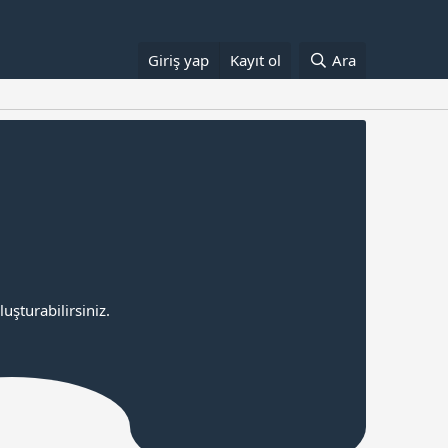
Giriş yap
Kayıt ol
Ara
uşturabilirsiniz.