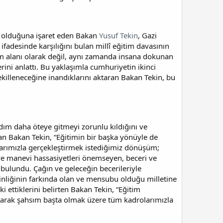
ri olduğuna işaret eden Bakan
Yusuf Tekin
, Gazi
 ifadesinde karşılığını bulan millî eğitim davasının
ım alanı olarak değil, aynı zamanda insana dokunan
erini anlattı. Bu yaklaşımla cumhuriyetin ikinci
şekilleneceğine inandıklarını aktaran Bakan Tekin, bu
ım daha öteye gitmeyi zorunlu kıldığını ve
an Bakan Tekin, “Eğitimin bir başka yönüyle de
mlarımızla gerçekleştirmek istediğimiz dönüşüm;
 ve manevi hassasiyetleri önemseyen, beceri ve
 bulundu. Çağın ve geleceğin becerileriyle
inliğinin farkında olan ve mensubu olduğu milletine
i ettiklerini belirten Bakan Tekin, “Eğitim
 olarak şahsım başta olmak üzere tüm kadrolarımızla