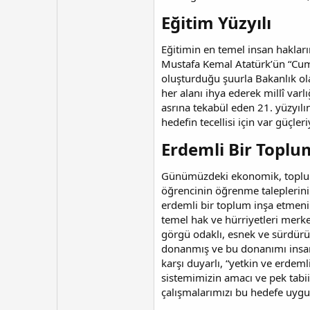
Eğitim Yüzyılı​
Eğitimin en temel insan haklar
Mustafa Kemal Atatürk’ün “Cumhur
oluşturduğu şuurla Bakanlık ol
her alanı ihya ederek millî varl
asrına tekabül eden 21. yüzyılı
hedefin tecellisi için var güçleri
Erdemli Bir Toplu
Günümüzdeki ekonomik, toplumsa
öğrencinin öğrenme taleplerinin
erdemli bir toplum inşa etmenin
temel hak ve hürriyetleri merk
görgü odaklı, esnek ve sürdürül
donanmış ve bu donanımı insanl
karşı duyarlı, “yetkin ve erdeml
sistemimizin amacı ve pek tabii
çalışmalarımızı bu hedefe uygu