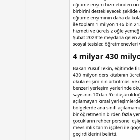
eğitime erişim hizmetinden ücre
birbirini destekleyecek şekilde
eğitime erişiminin daha da kola
ile toplam 1 milyon 146 bin 21
hizmeti ve ücretsiz öğle yemeği
Şubat 2023’te meydana gelen asr
sosyal tesisler, öğretmenevleri 
4 milyar 430 milyo
Bakan Yusuf Tekin, eğitimde fır
430 milyon ders kitabının ücrets
okula erişiminin artırılması ve
benzeri yerleşim yerlerinde okul
sayısının 10’dan 5’e düşürüldüğ
açılamayan kırsal yerleşimlerde
bölgelerde ana sınıfı açılamama
bir öğretmenin birden fazla yer
çocukların rehber personel eşli
mevsimlik tarım işçileri ile göçe
geçirdiklerini belirtti.