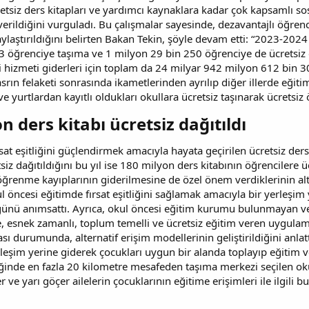
tsiz ders kitapları ve yardımcı kaynaklara kadar çok kapsamlı sos
 verildiğini vurguladı. Bu çalışmalar sayesinde, dezavantajlı öğr
ylaştırıldığını belirten Bakan Tekin, şöyle devam etti: “2023-202
3 öğrenciye taşıma ve 1 milyon 29 bin 250 öğrenciye de ücretsiz
 hizmeti giderleri için toplam da 24 milyar 942 milyon 612 bin 30
ın felaketi sonrasında ikametlerinden ayrılıp diğer illerde eğit
ve yurtlardan kayıtlı oldukları okullara ücretsiz taşınarak ücretsi
n ders kitabı ücretsiz dağıtıldı
sat eşitliğini güçlendirmek amacıyla hayata geçirilen ücretsiz d
iz dağıtıldığını bu yıl ise 180 milyon ders kitabının öğrencilere üc
 öğrenme kayıplarının giderilmesine de özel önem verdiklerinin alt
 öncesi eğitimde fırsat eşitliğini sağlamak amacıyla bir yerleşim y
ünü anımsattı. Ayrıca, okul öncesi eğitim kurumu bulunmayan ve ye
, esnek zamanlı, toplum temelli ve ücretsiz eğitim veren uygulama
sı durumunda, alternatif erişim modellerinin geliştirildiğini anla
leşim yerine giderek çocukları uygun bir alanda toplayıp eğitim ve
ğinde en fazla 20 kilometre mesafeden taşıma merkezi seçilen oku
r ve yarı göçer ailelerin çocuklarının eğitime erişimleri ile ilgili b