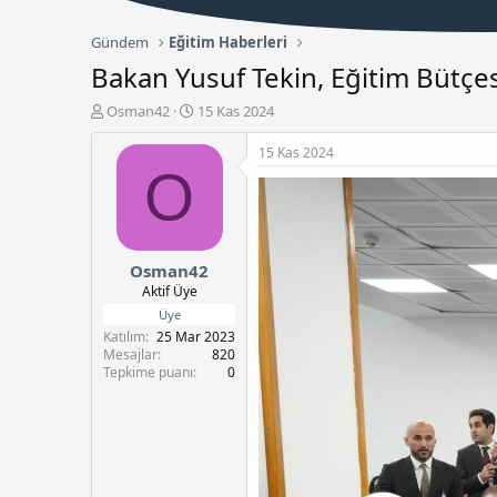
Gündem
Eğitim Haberleri
Bakan Yusuf Tekin, Eğitim Bütçe
K
B
Osman42
15 Kas 2024
o
a
n
ş
15 Kas 2024
b
l
O
u
a
y
n
u
g
b
ı
Osman42
a
ç
ş
t
Aktif Üye
l
a
Üye
a
r
Katılım
25 Mar 2023
t
i
Mesajlar
820
a
h
Tepkime puanı
0
n
i