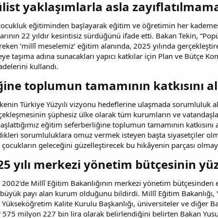
list yaklaşımlarla asla zayıflatılmama
çocukluk eğitiminden başlayarak eğitim ve öğretimin her kademesin
larının 22 yıldır kesintisiz sürdüğünü ifade etti. Bakan Tekin, “Po
ereken ‘millî meselemiz’ eğitim alanında, 2025 yılında gerçekleşti
eye taşıma adına sunacakları yapıcı katkılar için Plan ve Bütçe K
adelerini kullandı.
iğine toplumun tamamının katkısını a
lkenin Türkiye Yüzyılı vizyonu hedeflerine ulaşmada sorumluluk a
 gerçekleşmesinin şüphesiz ülke olarak tüm kurumların ve vatandaş
başlattığımız eğitim seferberliğine toplumun tamamının katkısını 
kleri sorumluluklara omuz vermek isteyen başta siyasetçiler olmak
ı çocukların geleceğini güzelleştirecek bu hikâyenin parçası olmaya
025 yılı merkezi yönetim bütçesinin y
n, 2002’de Millî Eğitim Bakanlığının merkezi yönetim bütçesinden
 büyük payı alan kurum olduğunu bildirdi. Millî Eğitim Bakanlığı
 Yükseköğretim Kalite Kurulu Başkanlığı, üniversiteler ve diğer Bak
r 575 milyon 227 bin lira olarak belirlendiğini belirten Bakan Yu